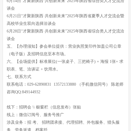
6月14日“才聚新陕西·共创新未来”2025年陕西省综合类人才交流洽
谈会
6月21日“才聚新陕西·共创新未来”2025年陕西省夏季人才交流会暨
高校毕业生双向选择洽谈会
6月28日“才聚新陕西·共创新未来”2025年陕西省综合类人才交流洽
谈会
五、【办理须知】参会单位提供：营业执照复印件加盖公司公章
（电子版）及招聘信息至本市场。
六、【会场提供】标准展位(一张桌子、三把椅子) + 海报 1张+ 求
职表、笔、洽谈证 + 饮用水。
七、联系方式
联系电话：029-62890831 13572133880 （手机微信同号） 陈老师
咨询QQ:849144932
线下：招聘会 \\ 橱窗栏（信息发布）张贴
线上：微信订阅号、服务号推广
涉及业务：招 考、 招聘团承接、代理招聘、外包服务、猎头服
务、劳务派遣、档案托