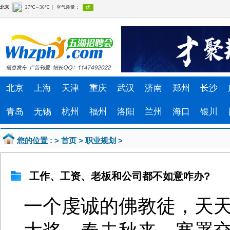
北京
上海
天津
重庆
武汉
济南
郑州
长沙
青岛
无锡
杭州
福州
洛阳
兰州
海口
银川
您的位置 : >
首页
>
职业规划
>
工作、工资、老板和公司都不如意咋办?
一个虔诚的佛教徒，天天