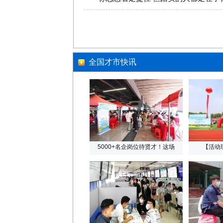
全国才市快讯
5000+名企岗位待贤才！这场
【活动