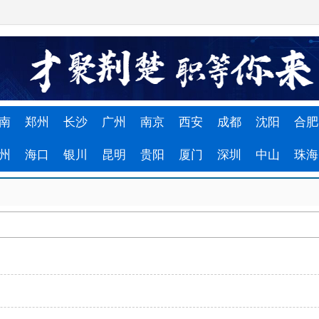
南
郑州
长沙
广州
南京
西安
成都
沈阳
合肥
州
海口
银川
昆明
贵阳
厦门
深圳
中山
珠海
了