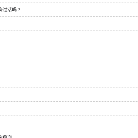
资过活吗？
你前面