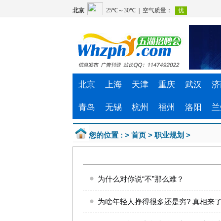
北京
上海
天津
重庆
武汉
济
青岛
无锡
杭州
福州
洛阳
兰
您的位置 : >
首页
>
职业规划
>
为什么对你说“不”那么难？
为啥年轻人挣得很多还是穷? 真相来