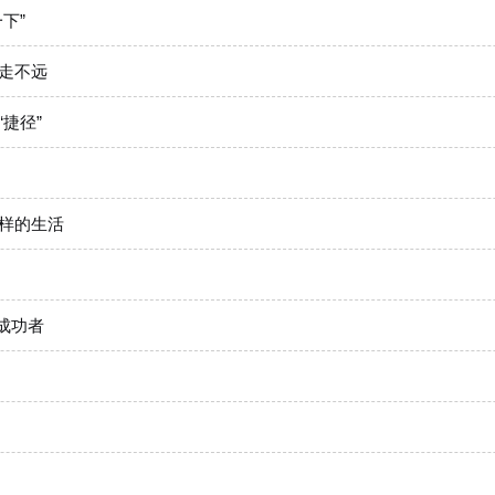
下”
往走不远
捷径”
样的生活
成功者