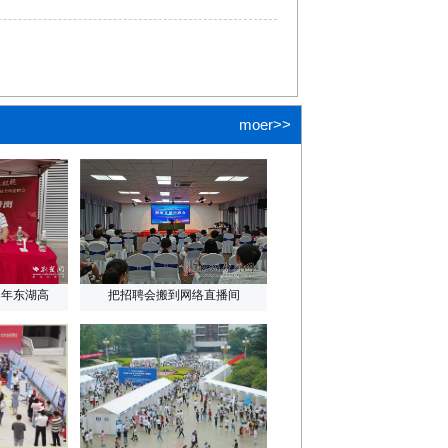
moer>>
3年东湖高
把招聘会搬到网络直播间