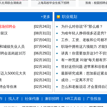
人社局联合湖南农
上海高校毕业生线下招聘
淮南：校园招聘
+更多
职业规划
现场招聘会
[02月24日]
为什么对你说“不”那么难？
终留汉
[08月31日]
为啥年轻人挣得很多还是穷?
[07月04日]
工作、工资、老板和公司都不
和城镇失业人员
[07月04日]
职场中拥有这六项能力 才能
聘会送岗超10万
[06月29日]
讲真！你需要放弃这3个不切
[02月16日]
有一种荒废 叫做“每天都有开
[02月16日]
答好这些问题 进苹果和谷歌
迈入5000元大关
[02月24日]
最新研究成果：想加薪赶紧
聘
[02月24日]
成功，一定离不开它
招聘会等你来
[02月24日]
怎么和老板说话 才会显得自
作
|
找人才
|
社保代缴
|
兼职招聘
|
HR工具箱
|
广告投放