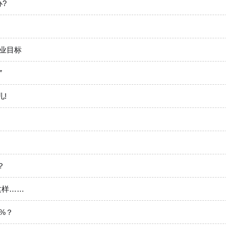
?
业目标
”
!
？
这样……
%？