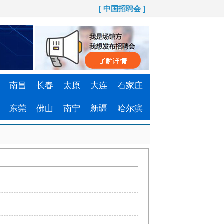
[ 中国招聘会 ]
南昌
长春
太原
大连
石家庄
东莞
佛山
南宁
新疆
哈尔滨