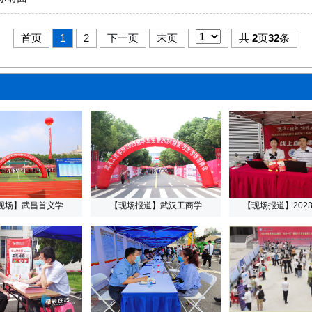
首页
1
2
下一页
末页
共
2
页
32
条
现场】武昌首义学
【现场报道】武汉工商学
【现场报道】202